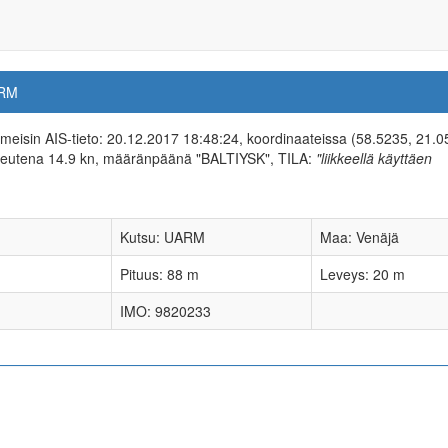
RM
iimeisin AIS-tieto: 20.12.2017 18:48:24, koordinaateissa (58.5235, 21.0
peutena 14.9 kn, määränpäänä "BALTIYSK", TILA:
"liikkeellä käyttäen
Kutsu: UARM
Maa: Venäjä
Pituus: 88 m
Leveys: 20 m
IMO: 9820233