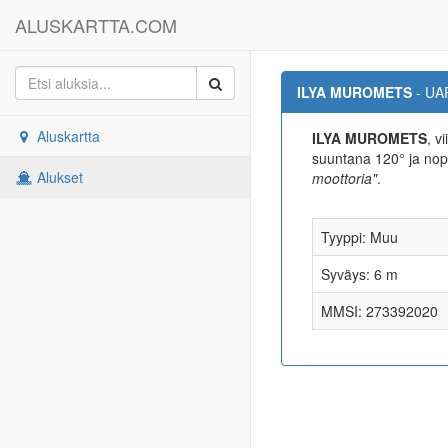
ALUSKARTTA.COM
ILYA MUROMETS
- UA
Aluskartta
ILYA MUROMETS
, v
suuntana 120° ja no
Alukset
moottoria"
.
Tyyppi: Muu
Syväys: 6 m
MMSI: 273392020