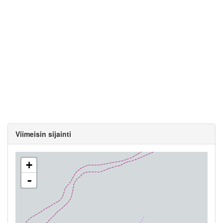
Viimeisin sijainti
+
-