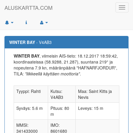
ALUSKARTTA.COM
Toggl
navig
WINTER BAY
- V4AB3
WINTER BAY
, viimeisin AIS-tieto: 18.12.2017 18:59:42,
koordinaateissa (58.9288, 21.287), suuntana 219° ja
nopeutena 7.9 kn, määränpäänä "HAFNARFJORDUR",
TILA:
"liikkeellä käyttäen moottoria"
.
Tyyppi: Rahti
Kutsu:
Maa: Saint Kitts ja
V4AB3
Nevis
Syväys: 5.6 m
Pituus: 80
Leveys: 15 m
m
MMSI:
IMO:
341433000
8601680