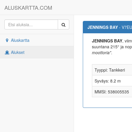
ALUSKARTTA.COM
JENNINGS BAY
- V7E
Aluskartta
JENNINGS BAY
, vii
suuntana 215° ja n
Alukset
moottoria"
.
Tyyppi: Tankkeri
Syväys: 8.2 m
MMSI: 538005535