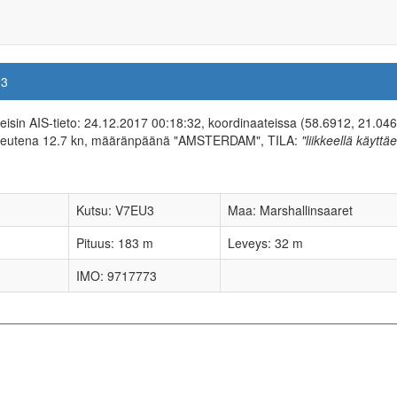
U3
meisin AIS-tieto: 24.12.2017 00:18:32, koordinaateissa (58.6912, 21.046
opeutena 12.7 kn, määränpäänä "AMSTERDAM", TILA:
"liikkeellä käyttä
Kutsu: V7EU3
Maa: Marshallinsaaret
Pituus: 183 m
Leveys: 32 m
IMO: 9717773