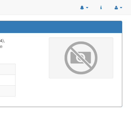
4),
en