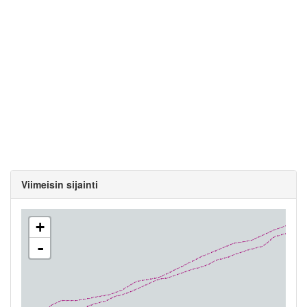
Viimeisin sijainti
+
-