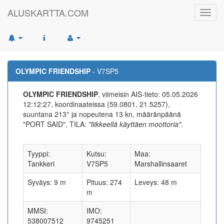
ALUSKARTTA.COM
Toggl
navig
OLYMPIC FRIENDSHIP
- V7SP5
OLYMPIC FRIENDSHIP
, viimeisin AIS-tieto: 05.05.2026
12:12:27, koordinaateissa (59.0801, 21.5257),
suuntana 213° ja nopeutena 13 kn, määränpäänä
"PORT SAID", TILA:
"liikkeellä käyttäen moottoria"
.
Tyyppi:
Kutsu:
Maa:
Tankkeri
V7SP5
Marshallinsaaret
Syväys: 9 m
Pituus: 274
Leveys: 48 m
m
MMSI:
IMO:
538007512
9745251