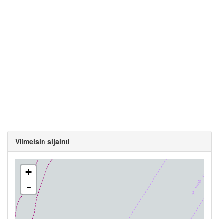
Viimeisin sijainti
+
-