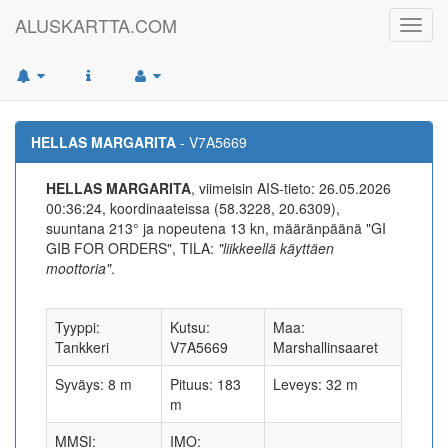
ALUSKARTTA.COM
Toggl
navig
HELLAS MARGARITA
- V7A5669
HELLAS MARGARITA
, viimeisin AIS-tieto: 26.05.2026
00:36:24, koordinaateissa (58.3228, 20.6309),
suuntana 213° ja nopeutena 13 kn, määränpäänä "GI
GIB FOR ORDERS", TILA:
"liikkeellä käyttäen
moottoria"
.
Tyyppi:
Kutsu:
Maa:
Tankkeri
V7A5669
Marshallinsaaret
Syväys: 8 m
Pituus: 183
Leveys: 32 m
m
MMSI:
IMO: