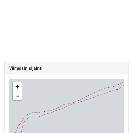
Viimeisin sijainti
+
-