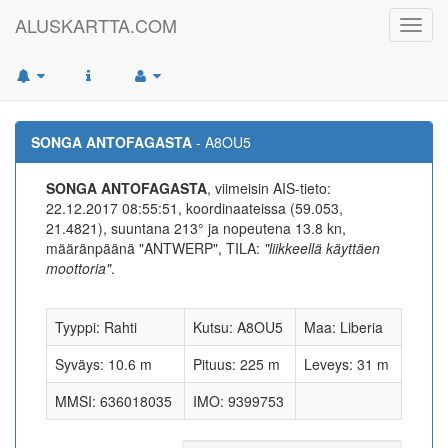
ALUSKARTTA.COM
Toggl
navig
SONGA ANTOFAGASTA
- A8OU5
SONGA ANTOFAGASTA
, viimeisin AIS-tieto:
22.12.2017 08:55:51, koordinaateissa (59.053,
21.4821), suuntana 213° ja nopeutena 13.8 kn,
määränpäänä "ANTWERP", TILA:
"liikkeellä käyttäen
moottoria"
.
Tyyppi: Rahti
Kutsu: A8OU5
Maa: Liberia
Syväys: 10.6 m
Pituus: 225 m
Leveys: 31 m
MMSI: 636018035
IMO: 9399753