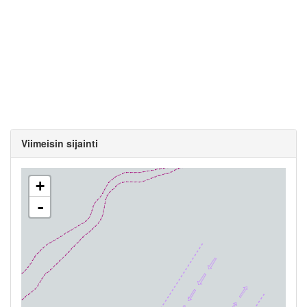
Viimeisin sijainti
+
-