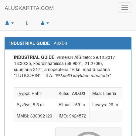
ALUSKARTTA.COM
Toggl
navig
INDUSTRIAL GUIDE
- A8XD3
INDUSTRIAL GUIDE
, viimeisin AIS-tieto: 29.12.2017
18:30:25, koordinaateissa (58.9001, 21.2706),
suuntana 217° ja nopeutena 16 kn, määränpäänä
"TUTICORIN", TILA:
"liikkeellä käyttäen moottoria"
.
Tyyppi: Rahti
Kutsu: A8XD3
Maa: Liberia
Syväys: 8.5 m
Pituus: 169 m
Leveys: 26 m
MMSI: 636092120
IMO: 9424572