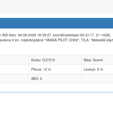
in AIS-tieto: 08.08.2026 18:39:27, koordinaateissa (63.2117, 21.1428),
peutena 0 kn, määränpäänä "VAASA PILOT CH09", TILA:
"liikkeellä käy
Kutsu: OJ7310
Maa: Suomi
Pituus: 12 m
Leveys: 5 m
IMO: 0