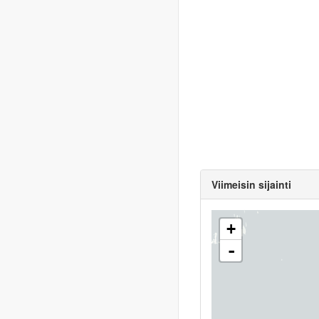
Viimeisin sijainti
+
-