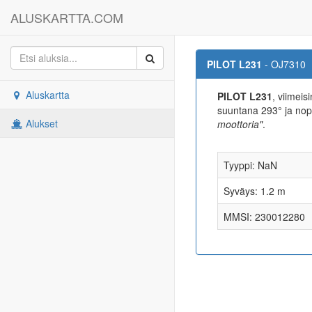
ALUSKARTTA.COM
PILOT L231
- OJ7310
Aluskartta
PILOT L231
, viimeis
suuntana 293° ja no
Alukset
moottoria"
.
Tyyppi: NaN
Syväys: 1.2 m
MMSI: 230012280