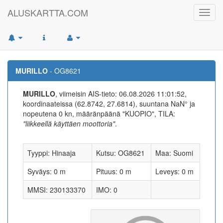
ALUSKARTTA.COM
Toggl
navig
MURILLO
- OG8621
MURILLO
, viimeisin AIS-tieto: 06.08.2026 11:01:52,
koordinaateissa (62.8742, 27.6814), suuntana NaN° ja
nopeutena 0 kn, määränpäänä "KUOPIO", TILA:
"liikkeellä käyttäen moottoria"
.
Tyyppi: Hinaaja
Kutsu: OG8621
Maa: Suomi
Syväys: 0 m
Pituus: 0 m
Leveys: 0 m
MMSI: 230133370
IMO: 0