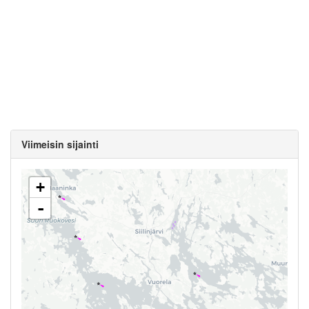
Viimeisin sijainti
+
-