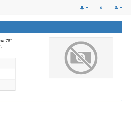
ana 78°
"
.