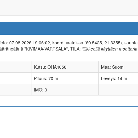
-tieto: 07.08.2026 19:06:02, koordinaateissa (60.5425, 21.3355), suunt
 määränpäänä "KIVIMAA-VARTSALA", TILA:
"liikkeellä käyttäen moottoria
Kutsu: OHA4058
Maa: Suomi
Pituus: 70 m
Leveys: 14 m
IMO: 0