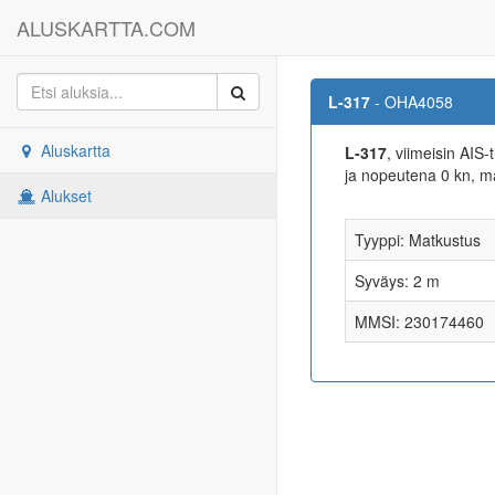
ALUSKARTTA.COM
L-317
- OHA4058
Aluskartta
L-317
, viimeisin AIS
ja nopeutena 0 kn,
Alukset
Tyyppi: Matkustus
Syväys: 2 m
MMSI: 230174460