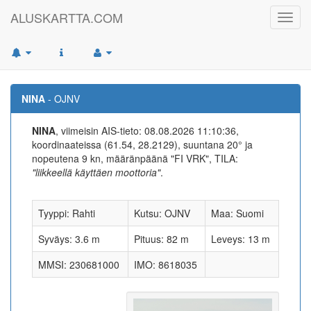
ALUSKARTTA.COM
Toggl
navig
NINA
- OJNV
NINA
, viimeisin AIS-tieto: 08.08.2026 11:10:36,
koordinaateissa (61.54, 28.2129), suuntana 20° ja
nopeutena 9 kn, määränpäänä "FI VRK", TILA:
"liikkeellä käyttäen moottoria"
.
Tyyppi: Rahti
Kutsu: OJNV
Maa: Suomi
Syväys: 3.6 m
Pituus: 82 m
Leveys: 13 m
MMSI: 230681000
IMO: 8618035