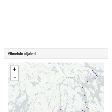
Viimeisin sijainti
+
-