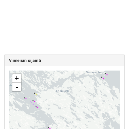
Viimeisin sijainti
+
-