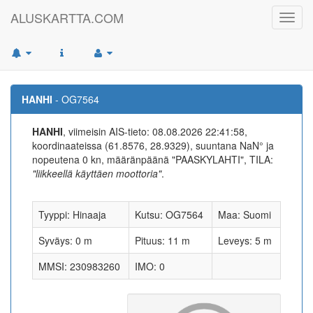
ALUSKARTTA.COM
Toggl
navig
HANHI
- OG7564
HANHI
, viimeisin AIS-tieto: 08.08.2026 22:41:58,
koordinaateissa (61.8576, 28.9329), suuntana NaN° ja
nopeutena 0 kn, määränpäänä "PAASKYLAHTI", TILA:
"liikkeellä käyttäen moottoria"
.
Tyyppi: Hinaaja
Kutsu: OG7564
Maa: Suomi
Syväys: 0 m
Pituus: 11 m
Leveys: 5 m
MMSI: 230983260
IMO: 0