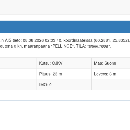
isin AIS-tieto: 08.08.2026 02:03:40, koordinaateissa (60.2881, 25.8352)
peutena 0 kn, määränpäänä "PELLINGE", TILA:
"ankkurissa"
.
Kutsu: OJKV
Maa: Suomi
Pituus: 23 m
Leveys: 6 m
IMO: 0