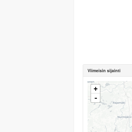
Viimeisin sijainti
+
-