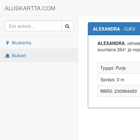
ALUSKARTTA.COM
ALEXANDRA
- OJKV
Aluskartta
ALEXANDRA
, viime
suuntana 264° ja no
Alukset
Tyyppi: Purje
Syväys: 0 m
MMSI: 230984450