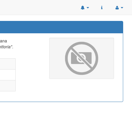
tana
ttoria"
.