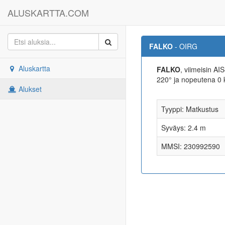
ALUSKARTTA.COM
FALKO
- OIRG
Aluskartta
FALKO
, viimeisin A
220° ja nopeutena 
Alukset
Tyyppi: Matkustus
Syväys: 2.4 m
MMSI: 230992590