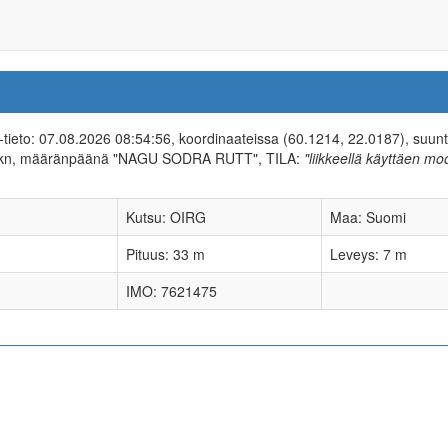
IS-tieto: 07.08.2026 08:54:56, koordinaateissa (60.1214, 22.0187), suun
0 kn, määränpäänä "NAGU SODRA RUTT", TILA:
"liikkeellä käyttäen moo
Kutsu: OIRG
Maa: Suomi
Pituus: 33 m
Leveys: 7 m
IMO: 7621475