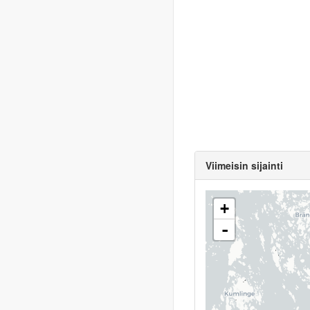
Viimeisin sijainti
+
-