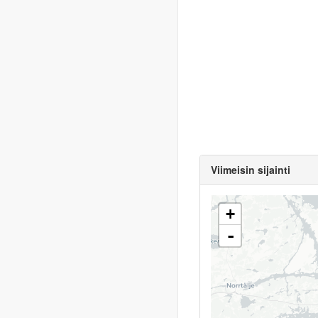
Viimeisin sijainti
+
-