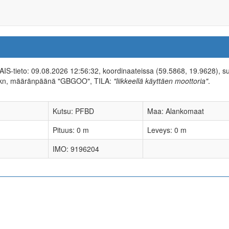
n AIS-tieto: 09.08.2026 12:56:32, koordinaateissa (59.5868, 19.9628), 
7 kn, määränpäänä "GBGOO", TILA:
"liikkeellä käyttäen moottoria"
.
Kutsu: PFBD
Maa: Alankomaat
Pituus: 0 m
Leveys: 0 m
IMO: 9196204