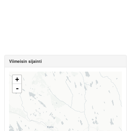
Viimeisin sijainti
+
-