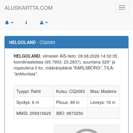
ALUSKARTTA.COM
Toggl
navig
HELGOLAND
- CQ2083
HELGOLAND
, viimeisin AIS-tieto: 09.08.2026 14:32:35,
koordinaateissa (65.7903, 23.2837), suuntana 329° ja
nopeutena 0 kn, määränpäänä "KARLSBORG", TILA:
"ankkurissa"
.
Tyyppi: Rahti
Kutsu: CQ2083
Maa: Madeira
Syväys: 6 m
Pituus: 99 m
Leveys: 16 m
MMSI: 255915625
IMO: 9973250