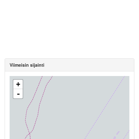
Viimeisin sijainti
+
-