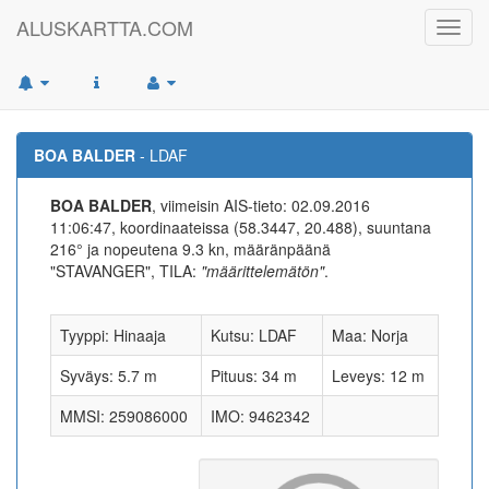
ALUSKARTTA.COM
Toggl
navig
BOA BALDER
- LDAF
BOA BALDER
, viimeisin AIS-tieto: 02.09.2016
11:06:47, koordinaateissa (58.3447, 20.488), suuntana
216° ja nopeutena 9.3 kn, määränpäänä
"STAVANGER", TILA:
"määrittelemätön"
.
Tyyppi: Hinaaja
Kutsu: LDAF
Maa: Norja
Syväys: 5.7 m
Pituus: 34 m
Leveys: 12 m
MMSI: 259086000
IMO: 9462342