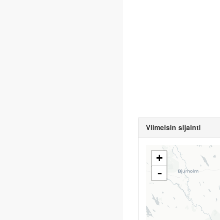
Viimeisin sijainti
+
-