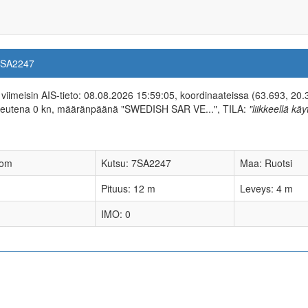
7SA2247
, viimeisin AIS-tieto: 08.08.2026 15:59:05, koordinaateissa (63.693, 20.
peutena 0 kn, määränpäänä "SWEDISH SAR VE...", TILA:
"liikkeellä kä
nom
Kutsu: 7SA2247
Maa: Ruotsi
Pituus: 12 m
Leveys: 4 m
IMO: 0