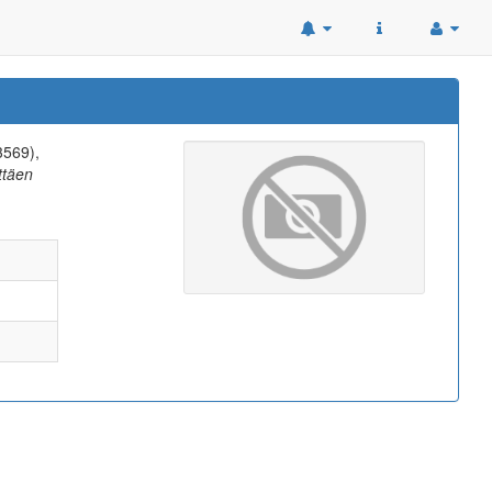
3569),
yttäen