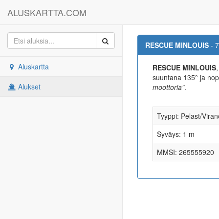
ALUSKARTTA.COM
RESCUE MINLOUIS
- 
Aluskartta
RESCUE MINLOUIS
suuntana 135° ja no
Alukset
moottoria"
.
Tyyppi: Pelast/Vira
Syväys: 1 m
MMSI: 265555920