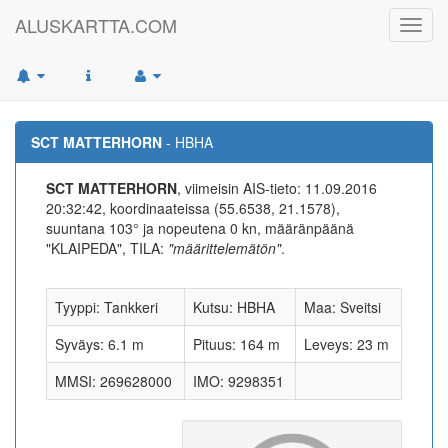
ALUSKARTTA.COM
Toggl
navig
SCT MATTERHORN
- HBHA
SCT MATTERHORN
, viimeisin AIS-tieto: 11.09.2016
20:32:42, koordinaateissa (55.6538, 21.1578),
suuntana 103° ja nopeutena 0 kn, määränpäänä
"KLAIPEDA", TILA:
"määrittelemätön"
.
Tyyppi: Tankkeri
Kutsu: HBHA
Maa: Sveitsi
Syväys: 6.1 m
Pituus: 164 m
Leveys: 23 m
MMSI: 269628000
IMO: 9298351