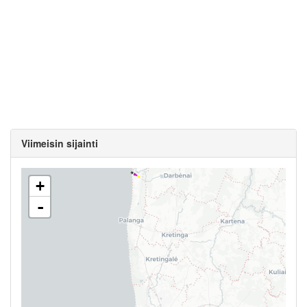
Viimeisin sijainti
+
-