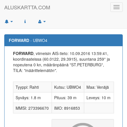
ALUSKARTTA.COM
Toggl
navig
FORWARD
- UBWO4
FORWARD
, viimeisin AIS-tieto: 10.09.2016 13:59:41,
koordinaateissa (60.0122, 29.3915), suuntana 259° ja
nopeutena 0 kn, määränpäänä "ST.PETERBURG",
TILA:
"määrittelemätön"
.
Tyyppi: Rahti
Kutsu: UBWO4
Maa: Venäjä
Syväys: 1.8 m
Pituus: 39 m
Leveys: 10 m
MMSI: 273396670
IMO: 8916853