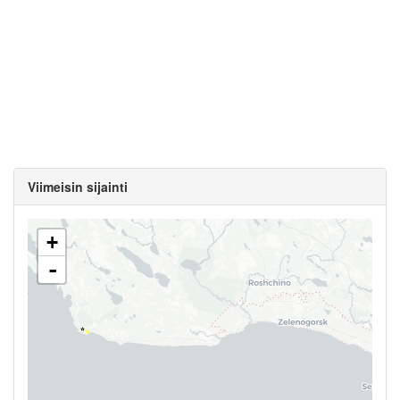
Viimeisin sijainti
+
-