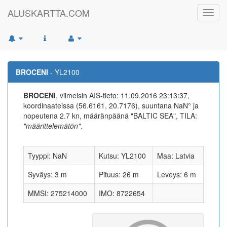
ALUSKARTTA.COM
Toggl
navig
BROCENI
- YL2100
BROCENI
, viimeisin AIS-tieto: 11.09.2016 23:13:37,
koordinaateissa (56.6161, 20.7176), suuntana NaN° ja
nopeutena 2.7 kn, määränpäänä "BALTIC SEA", TILA:
"määrittelemätön"
.
Tyyppi: NaN
Kutsu: YL2100
Maa: Latvia
Syväys: 3 m
Pituus: 26 m
Leveys: 6 m
MMSI: 275214000
IMO: 8722654