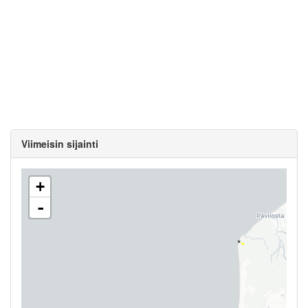
Viimeisin sijainti
+
-