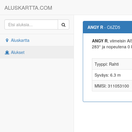
ALUSKARTTA.COM
ANGY R
- C6ZD5
Aluskartta
ANGY R
, viimeisin A
283° ja nopeutena 0
Alukset
Tyyppi: Rahti
Syväys: 6.3 m
MMSI: 311053100