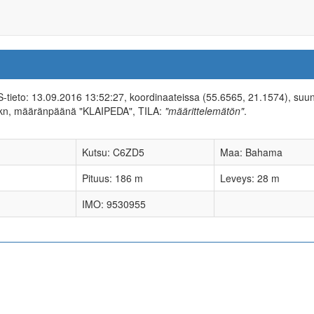
IS-tieto: 13.09.2016 13:52:27, koordinaateissa (55.6565, 21.1574), suu
 kn, määränpäänä "KLAIPEDA", TILA:
"määrittelemätön"
.
Kutsu: C6ZD5
Maa: Bahama
Pituus: 186 m
Leveys: 28 m
IMO: 9530955