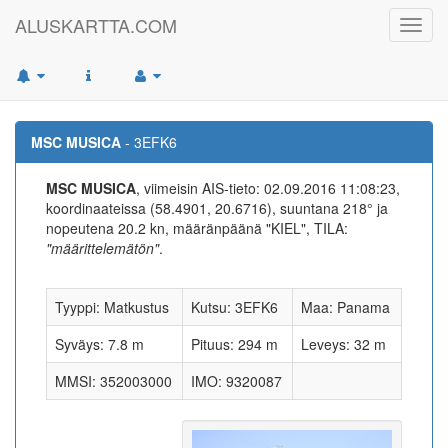
ALUSKARTTA.COM
Toggl
navig
MSC MUSICA
- 3EFK6
MSC MUSICA
, viimeisin AIS-tieto: 02.09.2016 11:08:23,
koordinaateissa (58.4901, 20.6716), suuntana 218° ja
nopeutena 20.2 kn, määränpäänä "KIEL", TILA:
"määrittelemätön"
.
Tyyppi: Matkustus
Kutsu: 3EFK6
Maa: Panama
Syväys: 7.8 m
Pituus: 294 m
Leveys: 32 m
MMSI: 352003000
IMO: 9320087