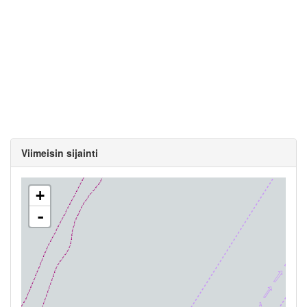
Viimeisin sijainti
+
-