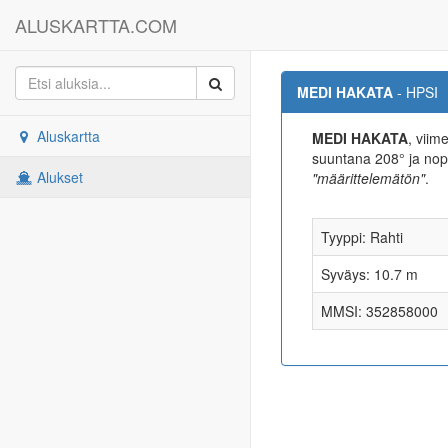
ALUSKARTTA.COM
MEDI HAKATA
- HPSI
Aluskartta
MEDI HAKATA
, viim
suuntana 208° ja n
Alukset
"määrittelemätön"
.
Tyyppi: Rahti
Syväys: 10.7 m
MMSI: 352858000