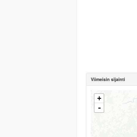
Viimeisin sijainti
+
-