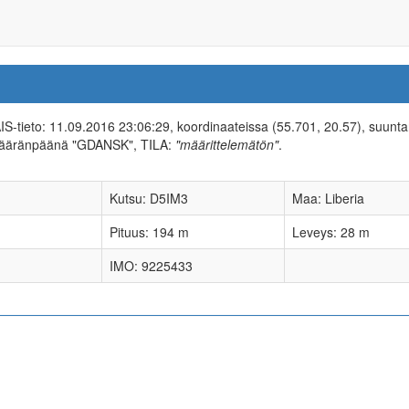
 AIS-tieto: 11.09.2016 23:06:29, koordinaateissa (55.701, 20.57), suunt
määränpäänä "GDANSK", TILA:
"määrittelemätön"
.
Kutsu: D5IM3
Maa: Liberia
Pituus: 194 m
Leveys: 28 m
IMO: 9225433