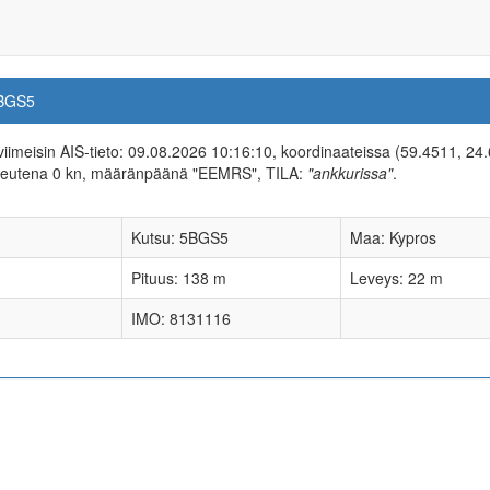
BGS5
 viimeisin AIS-tieto: 09.08.2026 10:16:10, koordinaateissa (59.4511, 24
peutena 0 kn, määränpäänä "EEMRS", TILA:
"ankkurissa"
.
Kutsu: 5BGS5
Maa: Kypros
Pituus: 138 m
Leveys: 22 m
IMO: 8131116