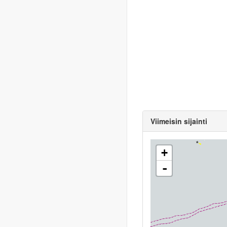
Viimeisin sijainti
+
-