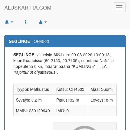
ALUSKARTTA.COM
Toggl
navig
SEGLINGE
- OH4503
SEGLINGE
, viimeisin AIS-tieto: 09.08.2026 10:00:18,
koordinaateissa (60.2153, 20.7105), suuntana NaN° ja
nopeutena 0 kn, määränpäänä "KUMLINGE", TILA:
"rajoittunut ohjattavuus"
.
Tyyppi: Matkustus
Kutsu: OH4503
Maa: Suomi
Syväys: 3.2 m
Pituus: 32 m
Leveys: 8 m
MMSI: 230129940
IMO: 0