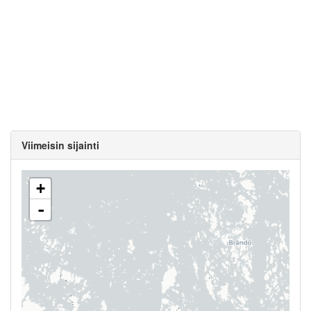
Viimeisin sijainti
+
-