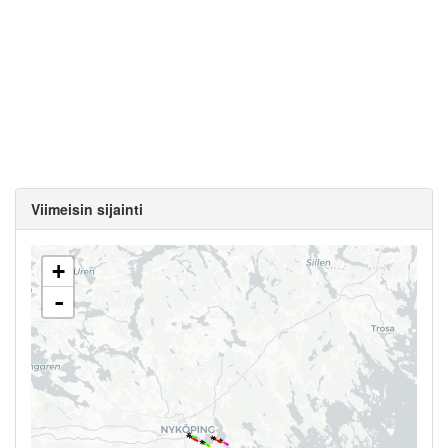
Viimeisin sijainti
+
-