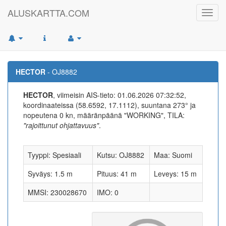
ALUSKARTTA.COM
Toggl
navig
HECTOR
- OJ8882
HECTOR
, viimeisin AIS-tieto: 01.06.2026 07:32:52,
koordinaateissa (58.6592, 17.1112), suuntana 273° ja
nopeutena 0 kn, määränpäänä "WORKING", TILA:
"rajoittunut ohjattavuus"
.
Tyyppi: Spesiaali
Kutsu: OJ8882
Maa: Suomi
Syväys: 1.5 m
Pituus: 41 m
Leveys: 15 m
MMSI: 230028670
IMO: 0