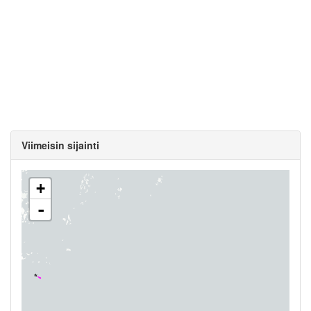
Viimeisin sijainti
+
-