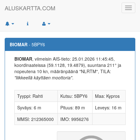
ALUSKARTTA.COM
Toggl
navig
BIOMAR
- 5BPY6
BIOMAR
, viimeisin AIS-tieto: 25.01.2026 11:45:45,
koordinaateissa (59.1128, 19.4879), suuntana 211° ja
nopeutena 10 kn, määränpäänä "NLRTM", TILA:
"liikkeellä käyttäen moottoria"
.
Tyyppi: Rahti
Kutsu: 5BPY6
Maa: Kypros
Syväys: 6 m
Pituus: 89 m
Leveys: 16 m
MMSI: 212365000
IMO: 9956276