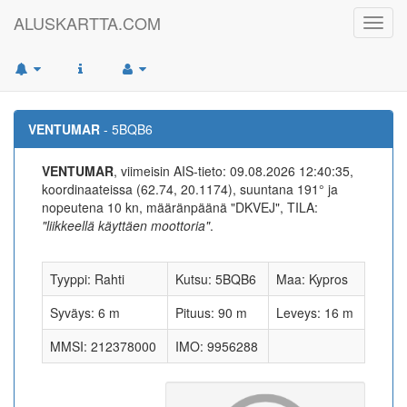
ALUSKARTTA.COM
Toggl
navig
VENTUMAR
- 5BQB6
VENTUMAR
, viimeisin AIS-tieto: 09.08.2026 12:40:35,
koordinaateissa (62.74, 20.1174), suuntana 191° ja
nopeutena 10 kn, määränpäänä "DKVEJ", TILA:
"liikkeellä käyttäen moottoria"
.
Tyyppi: Rahti
Kutsu: 5BQB6
Maa: Kypros
Syväys: 6 m
Pituus: 90 m
Leveys: 16 m
MMSI: 212378000
IMO: 9956288