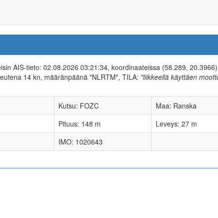
eisin AIS-tieto: 02.08.2026 03:21:34, koordinaateissa (58.289, 20.3966)
peutena 14 kn, määränpäänä "NLRTM", TILA:
"liikkeellä käyttäen moott
Kutsu: FOZC
Maa: Ranska
Pituus: 148 m
Leveys: 27 m
IMO: 1020643