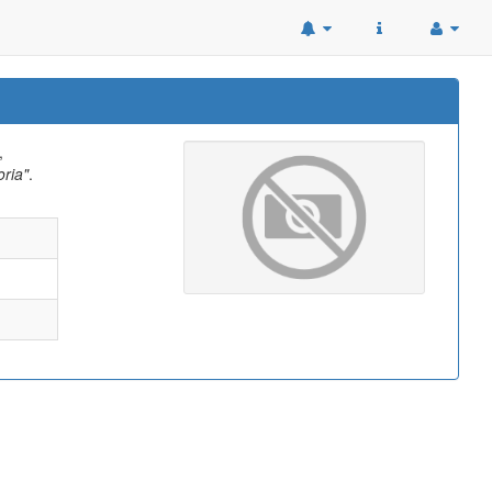
,
oria"
.