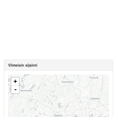
Viimeisin sijainti
+
-