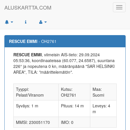
ALUSKARTTA.COM
Toggl
navig
RESCUE EMMI
- OH2761
RESCUE EMMI
, viimeisin AIS-tieto: 29.09.2024
05:53:36, koordinaateissa (60.077, 24.6587), suuntana
226° ja nopeutena 0 kn, määränpäänä "SAR HELSINKI
AREA", TILA:
"määrittelemätön"
.
Tyyppi:
Kutsu:
Maa:
Pelast/Viranom
OH2761
Suomi
Syväys: 1 m
Pituus: 14 m
Leveys: 4
m
MMSI: 230051170
IMO: 0