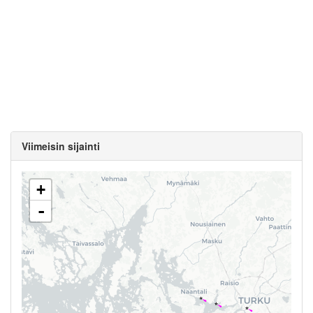
Viimeisin sijainti
+
-