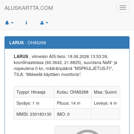
ALUSKARTTA.COM
Toggl
navig
LARUS
- OHA5288
LARUS
, viimeisin AIS-tieto: 18.06.2026 13:53:39,
koordinaateissa (60.3642, 21.8825), suuntana NaN° ja
nopeutena 0 kn, määränpäänä "MSPKULJETUS.FI",
TILA:
"liikkeellä käyttäen moottoria"
.
Tyyppi: Hinaaja
Kutsu: OHA5288
Maa: Suomi
Syväys: 1 m
Pituus: 14 m
Leveys: 4 m
MMSI: 230183130
IMO: 0