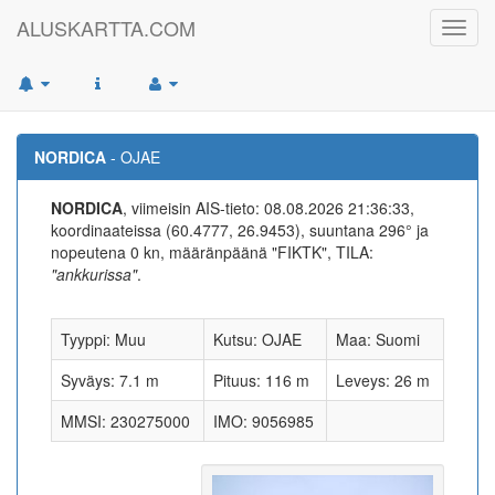
ALUSKARTTA.COM
Toggl
navig
NORDICA
- OJAE
NORDICA
, viimeisin AIS-tieto: 08.08.2026 21:36:33,
koordinaateissa (60.4777, 26.9453), suuntana 296° ja
nopeutena 0 kn, määränpäänä "FIKTK", TILA:
"ankkurissa"
.
Tyyppi: Muu
Kutsu: OJAE
Maa: Suomi
Syväys: 7.1 m
Pituus: 116 m
Leveys: 26 m
MMSI: 230275000
IMO: 9056985