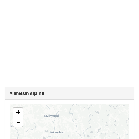
Viimeisin sijainti
+
-