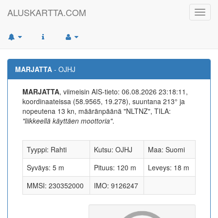
ALUSKARTTA.COM
Toggl
navig
MARJATTA
- OJHJ
MARJATTA
, viimeisin AIS-tieto: 06.08.2026 23:18:11,
koordinaateissa (58.9565, 19.278), suuntana 213° ja
nopeutena 13 kn, määränpäänä "NLTNZ", TILA:
"liikkeellä käyttäen moottoria"
.
Tyyppi: Rahti
Kutsu: OJHJ
Maa: Suomi
Syväys: 5 m
Pituus: 120 m
Leveys: 18 m
MMSI: 230352000
IMO: 9126247