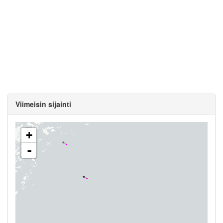
Viimeisin sijainti
+
-