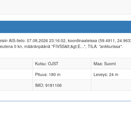
meisin AIS-tieto: 07.08.2026 23:16:02, koordinaateissa (59.4911, 24.963
eutena 0 kn, määränpäänä "FIVSS&lt;&gt;E...", TILA:
"ankkurissa"
.
Kutsu: OJST
Maa: Suomi
Pituus: 180 m
Leveys: 24 m
IMO: 9181106