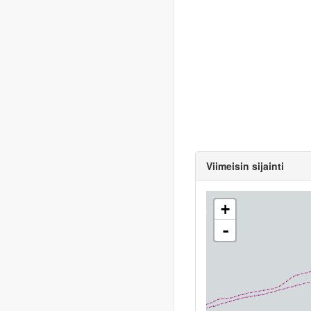
Viimeisin sijainti
+
-