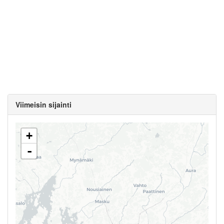
Viimeisin sijainti
+
-