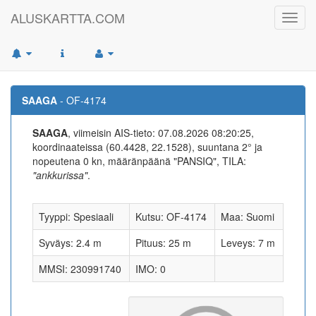
ALUSKARTTA.COM
Toggl
navig
SAAGA
- OF-4174
SAAGA
, viimeisin AIS-tieto: 07.08.2026 08:20:25,
koordinaateissa (60.4428, 22.1528), suuntana 2° ja
nopeutena 0 kn, määränpäänä "PANSIQ", TILA:
"ankkurissa"
.
Tyyppi: Spesiaali
Kutsu: OF-4174
Maa: Suomi
Syväys: 2.4 m
Pituus: 25 m
Leveys: 7 m
MMSI: 230991740
IMO: 0