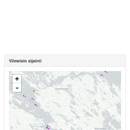
Viimeisin sijainti
+
-