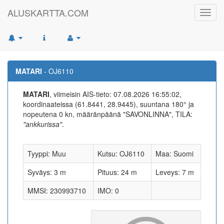
ALUSKARTTA.COM
Toggl
navig
MATARI
- OJ6110
MATARI
, viimeisin AIS-tieto: 07.08.2026 16:55:02,
koordinaateissa (61.8441, 28.9445), suuntana 180° ja
nopeutena 0 kn, määränpäänä "SAVONLINNA", TILA:
"ankkurissa"
.
Tyyppi: Muu
Kutsu: OJ6110
Maa: Suomi
Syväys: 3 m
Pituus: 24 m
Leveys: 7 m
MMSI: 230993710
IMO: 0