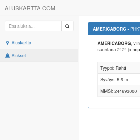
ALUSKARTTA.COM
AMERICABORG
- PHK
Aluskartta
AMERICABORG
, vi
suuntana 212° ja no
Alukset
Tyyppi: Rahti
Syväys: 5.6 m
MMSI: 244693000