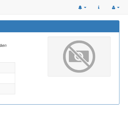
,
täen