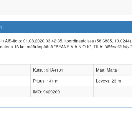
1
isin AIS-tieto: 01.08.2026 03:42:35, koordinaateissa (58.6885, 19.0244)
peutena 16 kn, määränpäänä "BEANR VIA N.O.K", TILA:
"liikkeellä käyt
Kutsu: 9HA4131
Maa: Malta
Pituus: 141 m
Leveys: 23 m
IMO: 9429209