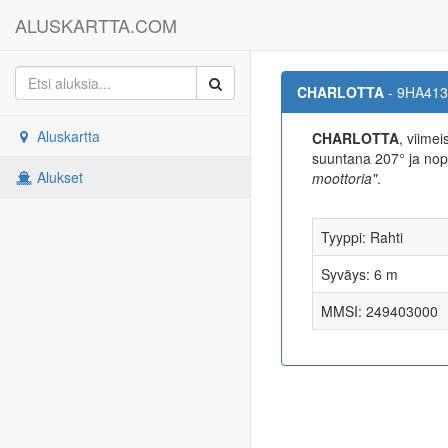
ALUSKARTTA.COM
CHARLOTTA
- 9HA413
Aluskartta
CHARLOTTA
, viime
suuntana 207° ja no
Alukset
moottoria"
.
Tyyppi: Rahti
Syväys: 6 m
MMSI: 249403000