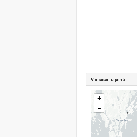
Viimeisin sijainti
+
-