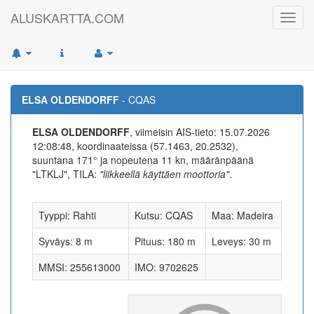
ALUSKARTTA.COM
Toggl
navig
ELSA OLDENDORFF
- CQAS
ELSA OLDENDORFF
, viimeisin AIS-tieto: 15.07.2026
12:08:48, koordinaateissa (57.1463, 20.2532),
suuntana 171° ja nopeutena 11 kn, määränpäänä
"LTKLJ", TILA:
"liikkeellä käyttäen moottoria"
.
Tyyppi: Rahti
Kutsu: CQAS
Maa: Madeira
Syväys: 8 m
Pituus: 180 m
Leveys: 30 m
MMSI: 255613000
IMO: 9702625