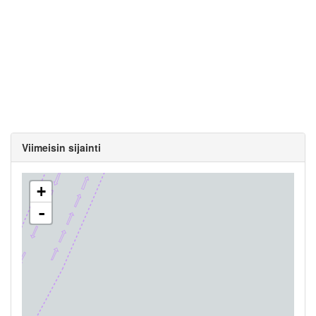
Viimeisin sijainti
+
-