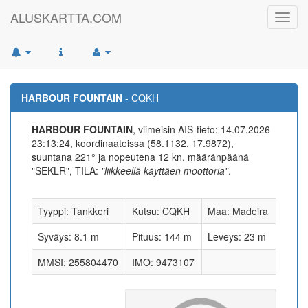
ALUSKARTTA.COM
Toggl
navig
HARBOUR FOUNTAIN
- CQKH
HARBOUR FOUNTAIN
, viimeisin AIS-tieto: 14.07.2026
23:13:24, koordinaateissa (58.1132, 17.9872),
suuntana 221° ja nopeutena 12 kn, määränpäänä
"SEKLR", TILA:
"liikkeellä käyttäen moottoria"
.
Tyyppi: Tankkeri
Kutsu: CQKH
Maa: Madeira
Syväys: 8.1 m
Pituus: 144 m
Leveys: 23 m
MMSI: 255804470
IMO: 9473107