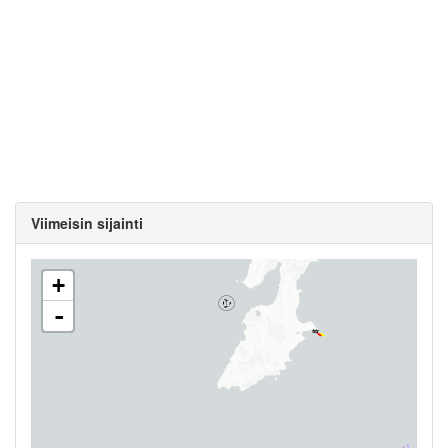
Viimeisin sijainti
+
-