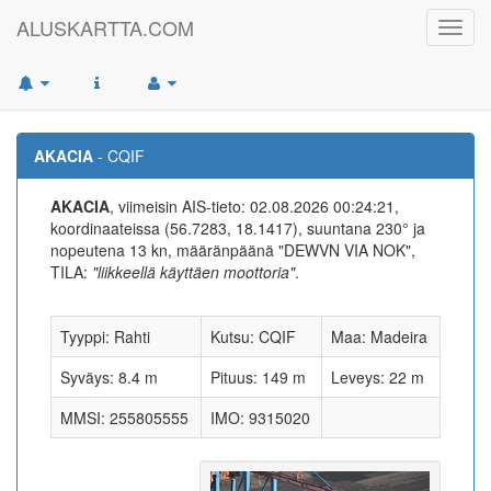
ALUSKARTTA.COM
Toggl
navig
AKACIA
- CQIF
AKACIA
, viimeisin AIS-tieto: 02.08.2026 00:24:21,
koordinaateissa (56.7283, 18.1417), suuntana 230° ja
nopeutena 13 kn, määränpäänä "DEWVN VIA NOK",
TILA:
"liikkeellä käyttäen moottoria"
.
Tyyppi: Rahti
Kutsu: CQIF
Maa: Madeira
Syväys: 8.4 m
Pituus: 149 m
Leveys: 22 m
MMSI: 255805555
IMO: 9315020