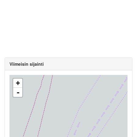
Viimeisin sijainti
+
-