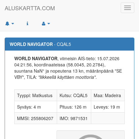
ALUSKARTTA.COM
Toggl
navig
WORLD NAVIGATOR
- CQAL5
WORLD NAVIGATOR
, viimeisin AIS-tieto: 15.07.2026
04:21:56, koordinaateissa (58.0045, 20.2784),
suuntana NaN° ja nopeutena 13 kn, määränpäänä "SE
VBY", TILA:
"liikkeellä käyttäen moottoria"
.
Tyyppi: Matkustus
Kutsu: CQAL5
Maa: Madeira
Syväys: 4 m
Pituus: 126 m
Leveys: 19 m
MMSI: 255806207
IMO: 9871531