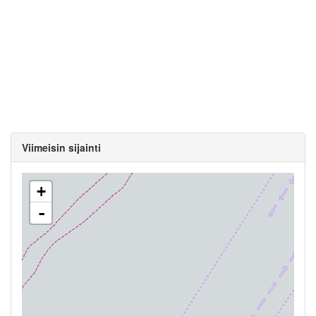
Viimeisin sijainti
+
-