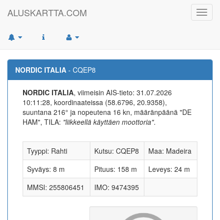
ALUSKARTTA.COM
Toggl
navig
NORDIC ITALIA
- CQEP8
NORDIC ITALIA
, viimeisin AIS-tieto: 31.07.2026
10:11:28, koordinaateissa (58.6796, 20.9358),
suuntana 216° ja nopeutena 16 kn, määränpäänä "DE
HAM", TILA:
"liikkeellä käyttäen moottoria"
.
Tyyppi: Rahti
Kutsu: CQEP8
Maa: Madeira
Syväys: 8 m
Pituus: 158 m
Leveys: 24 m
MMSI: 255806451
IMO: 9474395