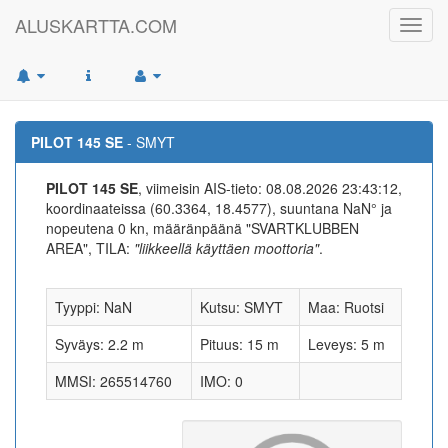
ALUSKARTTA.COM
Toggl
navig
PILOT 145 SE
- SMYT
PILOT 145 SE
, viimeisin AIS-tieto: 08.08.2026 23:43:12,
koordinaateissa (60.3364, 18.4577), suuntana NaN° ja
nopeutena 0 kn, määränpäänä "SVARTKLUBBEN
AREA", TILA:
"liikkeellä käyttäen moottoria"
.
Tyyppi: NaN
Kutsu: SMYT
Maa: Ruotsi
Syväys: 2.2 m
Pituus: 15 m
Leveys: 5 m
MMSI: 265514760
IMO: 0