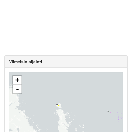
Viimeisin sijainti
+
-