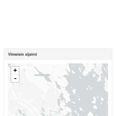
Viimeisin sijainti
+
-