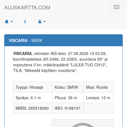
ALUSKARTTA.COM
Toggl
navig
VISCARIA
- SMVK
VISCARIA
, viimeisin AIS-tieto: 07.08.2026 15:53:28,
koordinaateissa (65.5486, 22.2383), suuntana 59° ja
nopeutena 0 kn, määränpäänä "LULEA TUG CH12",
TILA:
"liikkeellä käyttäen moottoria"
.
Tyyppi: Hinaaja
Kutsu: SMVK
Maa: Ruotsi
Syväys: 6.1 m
Pituus: 36 m
Leveys: 12 m
MMSI: 265518260
IMO: 9198197