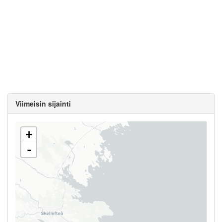
Viimeisin sijainti
+
-