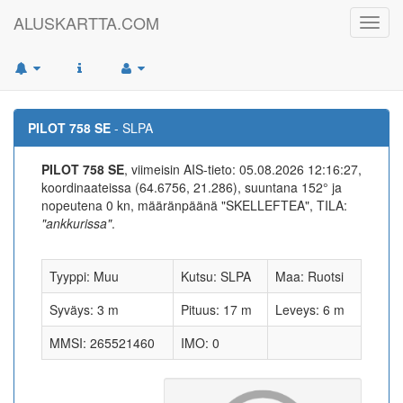
ALUSKARTTA.COM
Toggl
navig
PILOT 758 SE
- SLPA
PILOT 758 SE
, viimeisin AIS-tieto: 05.08.2026 12:16:27,
koordinaateissa (64.6756, 21.286), suuntana 152° ja
nopeutena 0 kn, määränpäänä "SKELLEFTEA", TILA:
"ankkurissa"
.
Tyyppi: Muu
Kutsu: SLPA
Maa: Ruotsi
Syväys: 3 m
Pituus: 17 m
Leveys: 6 m
MMSI: 265521460
IMO: 0