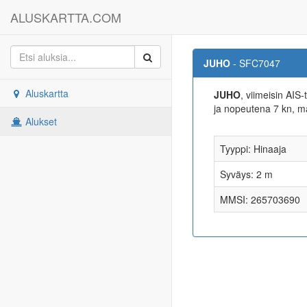
ALUSKARTTA.COM
JUHO
- SFC7047
Aluskartta
JUHO
, viimeisin AIS
ja nopeutena 7 kn, 
Alukset
Tyyppi: Hinaaja
Syväys: 2 m
MMSI: 265703690