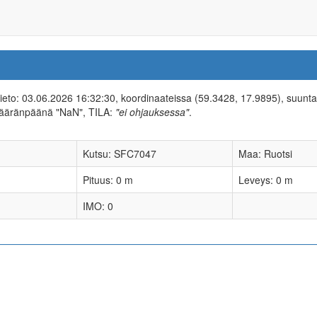
-tieto: 03.06.2026 16:32:30, koordinaateissa (59.3428, 17.9895), suunt
määränpäänä "NaN", TILA:
"ei ohjauksessa"
.
Kutsu: SFC7047
Maa: Ruotsi
Pituus: 0 m
Leveys: 0 m
IMO: 0