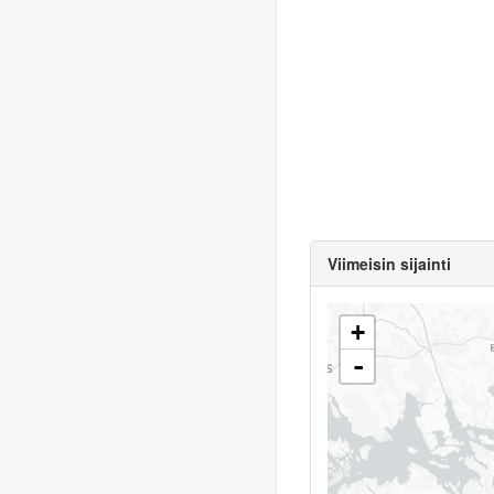
Viimeisin sijainti
+
-