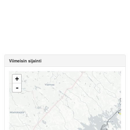
Viimeisin sijainti
+
-