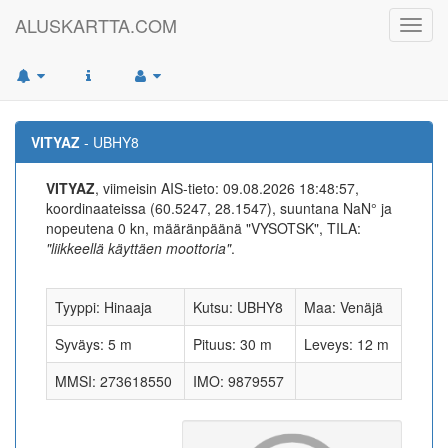
ALUSKARTTA.COM
Toggl
navig
VITYAZ
- UBHY8
VITYAZ
, viimeisin AIS-tieto: 09.08.2026 18:48:57,
koordinaateissa (60.5247, 28.1547), suuntana NaN° ja
nopeutena 0 kn, määränpäänä "VYSOTSK", TILA:
"liikkeellä käyttäen moottoria"
.
Tyyppi: Hinaaja
Kutsu: UBHY8
Maa: Venäjä
Syväys: 5 m
Pituus: 30 m
Leveys: 12 m
MMSI: 273618550
IMO: 9879557